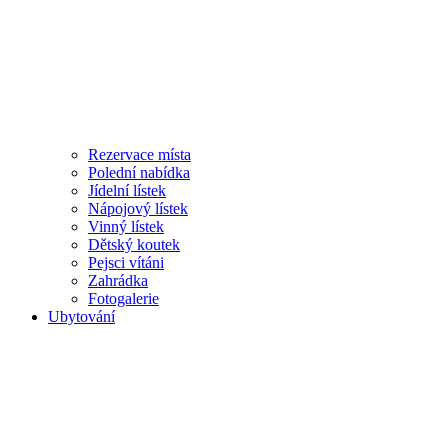
Rezervace místa
Polední nabídka
Jídelní lístek
Nápojový lístek
Vinný lístek
Dětský koutek
Pejsci vítáni
Zahrádka
Fotogalerie
Ubytování