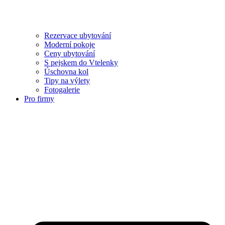
Rezervace ubytování
Moderní pokoje
Ceny ubytování
S pejskem do Vtelenky
Úschovna kol
Tipy na výlety
Fotogalerie
Pro firmy