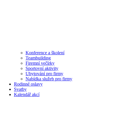
Konference a školení
Teambuilding
Firemní večírky
Sportovní aktivity
Ubytování pro firmy
Nabídka služeb pro firmy
Rodinné oslavy
Svatby
Kalendář akcí