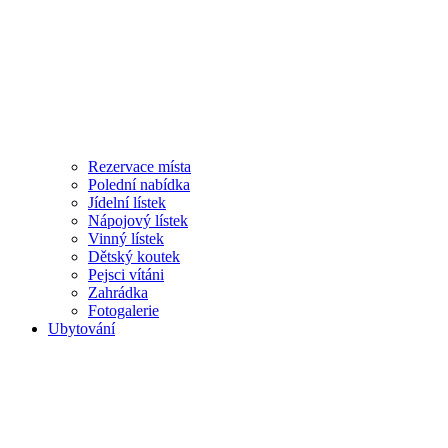
Rezervace místa
Polední nabídka
Jídelní lístek
Nápojový lístek
Vinný lístek
Dětský koutek
Pejsci vítáni
Zahrádka
Fotogalerie
Ubytování