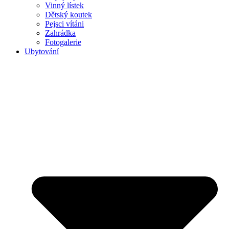
Vinný lístek
Dětský koutek
Pejsci vítáni
Zahrádka
Fotogalerie
Ubytování