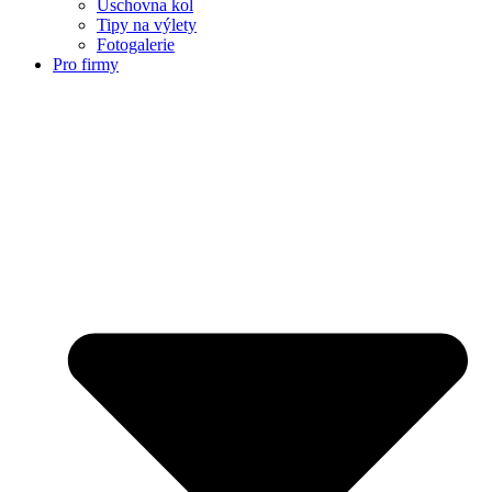
Úschovna kol
Tipy na výlety
Fotogalerie
Pro firmy