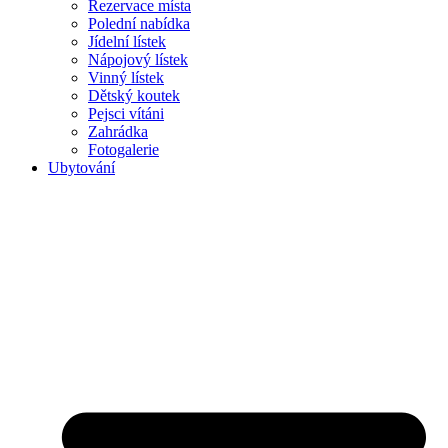
Rezervace místa
Polední nabídka
Jídelní lístek
Nápojový lístek
Vinný lístek
Dětský koutek
Pejsci vítáni
Zahrádka
Fotogalerie
Ubytování