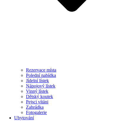
Rezervace místa
Polední nabídka
Jídelní lístek
Nápojový lístek
Vinný lístek
Dětský koutek
Pejsci vítáni
Zahrádka
Fotogalerie
Ubytování