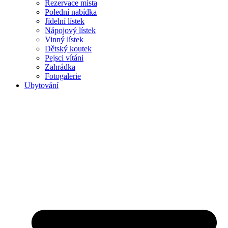
Rezervace místa
Polední nabídka
Jídelní lístek
Nápojový lístek
Vinný lístek
Dětský koutek
Pejsci vítáni
Zahrádka
Fotogalerie
Ubytování