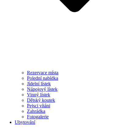
Rezervace místa
Polední nabídka
Jídelní lístek
Nápojový lístek
Vinný lístek
Dětský koutek
Pejsci vítáni
Zahrádka
Fotogalerie
Ubytování