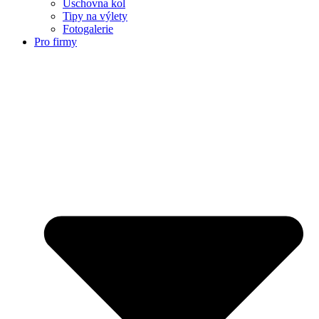
Úschovna kol
Tipy na výlety
Fotogalerie
Pro firmy